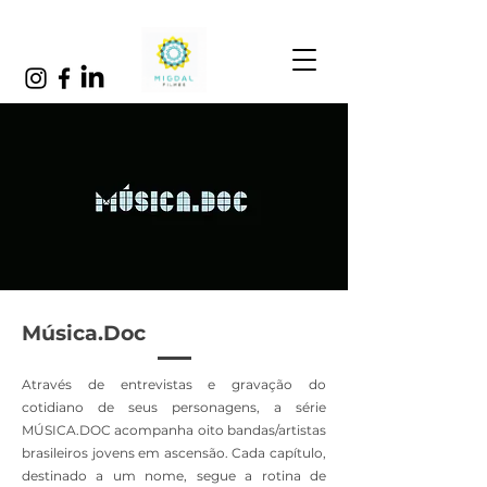
Música.Doc
Através de entrevistas e gravação do
cotidiano de seus personagens, a série
MÚSICA.DOC acompanha oito bandas/artistas
brasileiros jovens em ascensão. Cada capítulo,
destinado a um nome, segue a rotina de