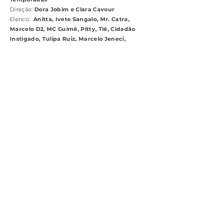
Direção:
Dora Jobim e Clara Cavour
Elenco:
Anitta, Ivete Sangalo, Mr. Catra,
Marcelo D2, MC Guimê, Pitty, Tiê, Cidadão
Instigado, Tulipa Ruiz, Marcelo Jeneci,
Bárbara Eugênia, Vanguart, Ana Cañas,
Thiago Pethit.
Galeria
© 2026 por Migdal Filmes.
Relatório CVM