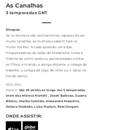
As Canalhas
3 temporadas GNT
Sinopse
Se os homens são normalmente capazes de ser
muito canalhas, as mulheres sabem fazê-lo
muito melhor. A cada episódio uma das
frequentadoras do salão de Madeleine conta a
história de como praticou perversidades contra
os filhos, o marido, a amiga distante, o colega de
trabalho, a colega de jogo de vôlei ou o idoso na
fila do banco.
2012-2014
Elenco:
São 39 atrizes ao longo das 3 temporadas,
entre elas Mônica Martelli , Zezeh Barbosa, Suzana
Ribeiro, Marilia Gabriela, Alessandra Maestrini,
Debora Falabella, Luiza Mariani, Bete Dorgam.
ONDE ASSISTIR: